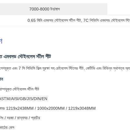
7000-8000 টন/মাস
0.65 মিমি এমবসড স্টেইনলেস স্টীল শীট
, 
7C পিভিসি এমবসড স্টেইনলেস স্টি
ণ
ক্ত এমবসড স্টেইনলেস স্টীল শীট
লেপযুক্ত এবং 7 সি পিভিসি ফিল্ম সুরক্ষা সহ রেইনলেস স্টিলের শীট, কেটিভি এবং বিভিন্ন স্থাপত্য অ্
শন
্যাম্পযুক্ত স্টেইনলেস স্টীল শীট
ার্ডঃ ASTM/AISI/GB/JIS/DIN/EN
 আকারঃ 1219x2438MM / 1000x2000MM / 1219x3048MM
লিং / দরজা / রান্নাঘর / প্রাচীর
 কাঠের কেস