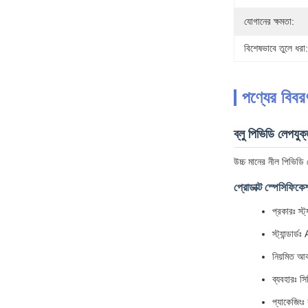
যোগানের ক্ষমতা:
বিশেষভাবে তুলে ধরা:
পণ্যের বিবর
ব্লু পিভিডি লেপযু
উচ্চ মানের নীল পিভিডি 
প্রোডাক্ট স্পেসিফিকে
প্রকারঃ স্ট
স্ট্যান্ড
নিয়মিত
ব্যবহারঃ সি
প্যাকেজিংঃ