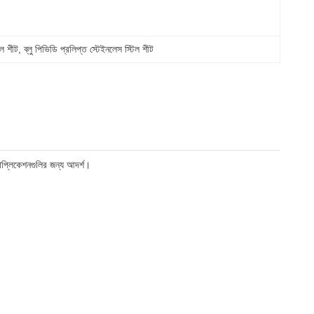
ল শীট
, 
ব্লু পিভিডি প্রলিপ্ত স্টেইনলেস স্টিল শীট
যাপ্লিকেশনগুলির জন্য আদর্শ।