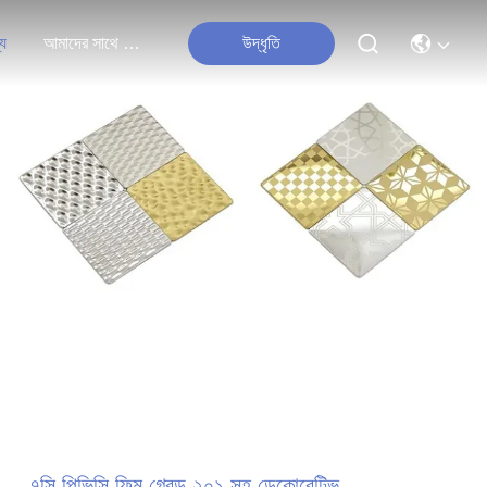
্য
আমাদের সাথে যোগাযোগ করুন
উদ্ধৃতি
৭সি পিভিসি ফিল্ম গ্রেড ২০১ সহ ডেকোরেটিভ