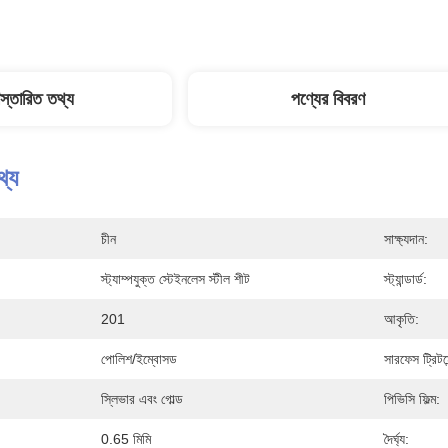
িস্তারিত তথ্য
পণ্যের বিবরণ
থ্য
চীন
সাক্ষ্যদান:
স্ট্যাম্পযুক্ত স্টেইনলেস স্টীল শীট
স্ট্যান্ডার্ড:
201
আকৃতি:
পোলিশ/ইম্বোসড
সারফেস ট্রিটমে
স্লিভার এবং গোল্ড
পিভিসি ফিল্ম:
0.65 মিমি
দৈর্ঘ্য: