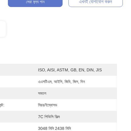
এখনই যোগাযোগ করুন
সেরা মূল্য পান
ISO, AISI, ASTM, GB, EN, DIN, JIS
এএসটিএম, আইসি, জিবি, জিস, দিন
সমতল
ন্ট:
মিরর/ইম্বোসড
7C পিভিসি ফিল্ম
3048 মিমি 2438 মিমি