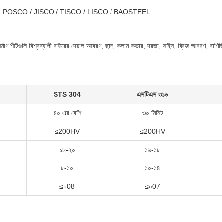
দান: POSCO / JISCO / TISCO / LISCO / BAOSTEEL
নির্মাণ শীটগুলি বিশ্বব্যাপী বাইরের দেয়াল আবরণ, ছাদ, কলাম কভার, দরজা, সাইন, ব্রিজ আবরণ, বাণিজ্য
STS 304
এসটিএস ৩১৬
)
৪০ এর বেশি
৩০ মিনিট
≤200HV
≤200HV
১৮-২০
১৬-১৮
৮-১০
১০-১৪
≤০08
≤০07