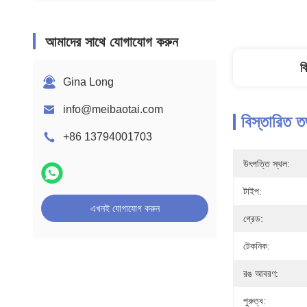
আমাদের সাথে যোগাযোগ করুন
ব
Gina Long
info@meibaotai.com
বিস্তারিত ত
+86 13794001703
উৎপত্তি স্থল:
টাইপ:
এখনই যোগাযোগ করুন
গ্রেড:
টেকনিক:
রঙ আবরণ:
পুরুত্ব: