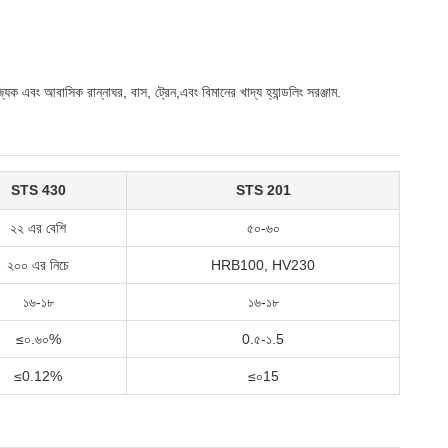
িক এবং আবাসিক রান্নাঘর, বাস, ট্রেন,এবং বিমানের খাদ্য হ্যান্ডলিং সরঞ্জাম.
STS 430
STS 201
২২ এর বেশি
৫০-৬০
২০০ এর নিচে
HRB100, HV230
১৬-১৮
১৬-১৮
≤০.৬০%
0.৫-১.5
≤0.12%
≤০15