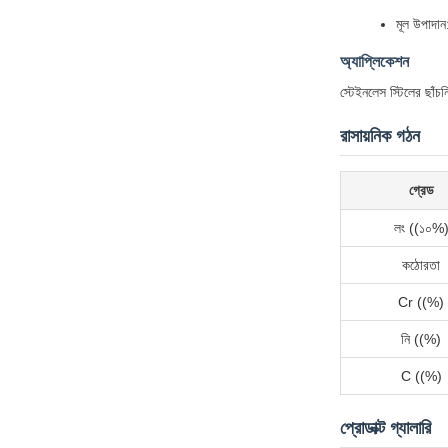
মূল উপা
অ্যাপ্লিকেশন
স্টেইনলেস স্টিলের ছাঁচ
রাসায়নিক গঠন
গ্রেড
লং ((১০%
কঠোরতা
Cr ((%)
নি ((%)
C ((%)
প্রোডাক্ট গ্যালারি