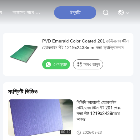
্য
আমাদের সাথে যোগাযোগ করুন
উদ্ধৃতি
PVD Emerald Color Coated 201 স্টেইনলেস স্টীল
হেয়ারলাইন শীট 1219x2438mm সজ্জা অ্যাপ্লিকেশনের
জন্য
এখন চ্যাট
আরও জানুন
সংশ্লিষ্ট ভিডিও
পিভিডি ভায়োলেট হেয়ারলাইন
স্টেইনলেস স্টিল শীট 201 গ্রেড
সজ্জা শীট 1219x2438mm
আকার
হেয়ারলাইন স্টেইনলেস স্টীল শীট
00:12
2026-03-23