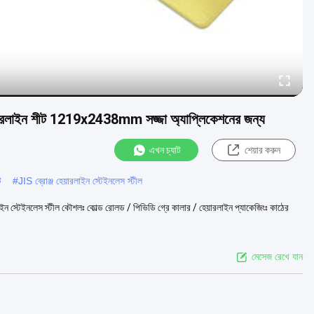
লাইন শীট 1219x2438mm সজ্জা অ্যাপ্লিকেশনের জন্য
এখন চ্যাট
শেয়ার করুন
ট
#
JIS ব্রোঞ্জ হেয়ারলাইন স্টেইনলেস স্টীল
র লাইন স্টেইনলেস স্টীল কৌশলঃ কোল্ড রোলড / পিভিডি গ্রে কালার / হেয়ারলাইন প্যাকেজিংঃ কাঠের
মেসেজ রেখে যান