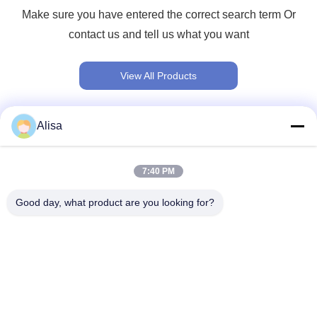
Make sure you have entered the correct search term Or
contact us and tell us what you want
View All Products
Alisa
দ্রুত যোগাযোগ
7:40 PM
ঠিকানা
Good day, what product are you looking for?
এক্সপোর্ট অফিসের ঠিকানা: রুম 1919, ফ্লোর 19, ভেইন্না বিল্ডিং, চেনকুন, শুন্ডে,
ফোশান, গুয়াংডং, চীন
টেল
86-757-2332-8960
ই-মেইল