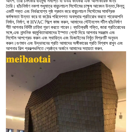
আদর্শ. তারা চমৎকার বহির্মুখী সমাপ্তি যা উভয় কার্যকরী এবং আলংকারিক জন্য
তৈরি। ছাঁচনির্মাণ নকশা শুধুমাত্র বায়ুচলাচল সিস্টেমের চাক্ষুষ আবেদন উন্নত,কিন্তু
একটি শক্ত এবং নির্ভরযোগ্য পৃষ্ঠ প্রদান করে বায়ুচলাচল সিস্টেমের সামগ্রিক
কর্মক্ষমতা উন্নত করে যা কঠোর পরিবেশগত অবস্থার প্রতিরোধ করতে পারেআপনি
নির্মান, নির্মাণ, বা HVAC শিল্পে কাজ করুন, আমাদের স্টেইনলেস স্টীল ছাঁচনির্মাণ
শীট আপনার নির্দিষ্ট চাহিদা পূরণ করতে পারেন। ব্যতিক্রমী শক্তি, জারা প্রতিরোধের
সঙ্গে,এবং নান্দনিক বহুমুখিতাআমাদের ইস্পাত প্লেট দিয়ে আপনার সরঞ্জাম এবং
সিস্টেম আপগ্রেড করুন এবং স্থায়িত্ব এবং ডিজাইনের নিখুঁত মিশ্রণটি অনুভব
করুন।গুণমান এবং উদ্ভাবনের প্রতি আমাদের অঙ্গীকারের প্রতি বিশ্বাস রাখুন এবং
আপনার শিল্প প্রকল্পগুলিতে শ্রেষ্ঠত্ব অর্জনে আমাদের সহায়তা করুন.