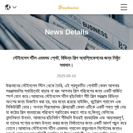
News Details
স্টেইনলেস স্টীল এমবসড প্লেট, বিভিন্ন শিল্প অ্যাপ্লিকেশনের জন্য নিখুঁত
সমাধান।
2025-05-10
উচ্চমানের স্টেইনলেস স্টিল থেকে তৈরি, এই প্রস্ফুটিত প্লেটটি কেবল আপনার
সরঞ্জামগুলির স্থায়িত্বই বাড়ায় না বরং আপনার শিল্প পরিবেশের জন্য একটি মার্জিত
স্পর্শ যোগ করে।আমাদের স্টেইনলেস স্টীল ছাঁচনির্মাণ শীট শিল্প সরঞ্জাম বিভিন্ন
অংশের জন্য ডিজাইন করা হয়, যার মধ্যে রয়েছে হাউজিং, কন্ট্রোল প্যানেল এবং
সিকিউরিটি ডোর। অনন্য প্রিম্বোসড টেক্সচারটি কেবল এটিকে একটি শক্ত পৃষ্ঠ দেয়
যা কঠোর শিল্প ব্যবহারের পরিবেশে প্রতিরোধ করতে পারে না,কিন্তু মেশিনের
নান্দনিকতা উন্নত. আমাদের ছাঁচনির্মাণ শীটগুলি উভয়ই ব্যবহারিক এবং আড়ম্বরপূর্ণ,
যা তাদের পণ্যের গুণমান উন্নত করার জন্য নির্মাতাদের জন্য একটি আদর্শ পছন্দ করে
তোলে।আমাদের স্টেইনলেস স্টীল এমবসড প্যানেল বায়ুচলাচল সিস্টেমের জন্যও