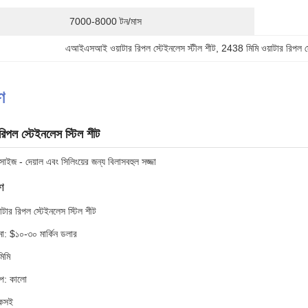
7000-8000 টন/মাস
এআইএসআই ওয়াটার রিপল স্টেইনলেস স্টীল শীট
, 
2438 মিমি ওয়াটার রিপল স
ণ
র রিপল স্টেইনলেস স্টিল শীট
াইজ - দেয়াল এবং সিলিংয়ের জন্য বিলাসবহুল সজ্জা
ণ
়াটার রিপল স্টেইনলেস স্টিল শীট
ীমা: $১০-৩০ মার্কিন ডলার
িমি
েপ: কালো
টেকসই