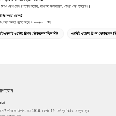
িরও বেশি দেশে রপ্তানি করেছি, প্রধানত মধ্যপ্রাচ্য, এশিয়া এবং ইউরোপে।
পানির ক্ষমতা কেমন?
উৎপাদন ক্ষমতা প্রতি মাসে ৭০০০-৮০০০ টন।
ইএসআই ওয়াটার রিপল স্টেইনলেস স্টিল শীট
এমবিটি ওয়াটার রিপল স্টেইনলেস স্
যোগাযোগ
কানা
্সপোর্ট অফিসের ঠিকানা: রুম 1919, ফ্লোর 19, ভেইন্না বিল্ডিং, চেনকুন, শুন্ডে,