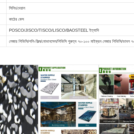
সিলিং/দেয়াল
কাঠের কেস
POSCO/JISCO/TISCO/LISCO/BAOSTEEL ইত্যাদি
লেজার পিভিসি/পলি-ফিল্ম/নোভানসেল/পিভিসি পুরুত্ব ৭০-১০০ মাইক্রন লেজার পিভিসি/ডাবল ৭