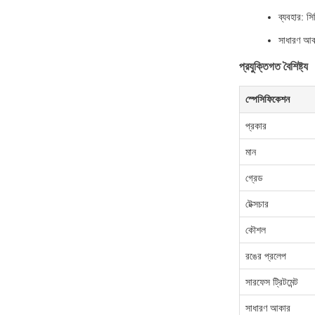
ব্যবহার: সি
সাধারণ আ
প্রযুক্তিগত বৈশিষ্ট্য
স্পেসিফিকেশন
প্রকার
মান
গ্রেড
টেক্সচার
কৌশল
রঙের প্রলেপ
সারফেস ট্রিটমেন্ট
সাধারণ আকার