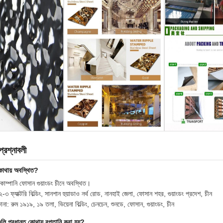
প্রশ্নাবলী
কোথায় অবস্থিত?
োম্পানি ফোসান গুয়াংডং চীনে অবস্থিত।
-৩ ফ্যাক্টরি বিল্ডিং, সানশান হুয়াডাও নর্থ রোড, নানহাই জেলা, ফোসান শহর, গুয়াংডং প্রদেশ, চীন
না: রুম ১৯১৯, ১৯ তলা, ভিয়েনা বিল্ডিং, চেনচেন, শুনডে, ফোসান, গুয়াংডং, চীন
ুলি প্রধানত কোথায় রপ্তানি করা হয়?