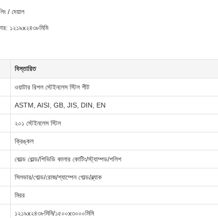
লিং / দেয়াল
কার: ১২১৯x২৪৩৮মিমি
বিস্তারিত
ওয়াটার রিপল স্টেইনলেস স্টিল শীট
ASTM, AISI, GB, JIS, DIN, EN
২০১ স্টেইনলেস স্টিল
ক্রিঙ্কল
কোল্ড রোল্ড/পিভিডি কালার কোটিং/স্ট্যাম্পড/পলিশ
সিলভার/গোল্ড/রোজ/শ্যাম্পেন গোল্ড/ব্ল্যাক
মিরর
১২১৯x২৪৩৮মিমি/১৫০০x৩০০০মিমি