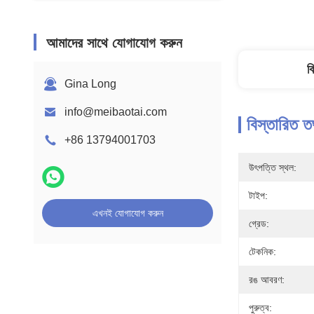
আমাদের সাথে যোগাযোগ করুন
ব
Gina Long
info@meibaotai.com
বিস্তারিত ত
+86 13794001703
উৎপত্তি স্থল:
টাইপ:
এখনই যোগাযোগ করুন
গ্রেড:
টেকনিক:
রঙ আবরণ:
পুরুত্ব: