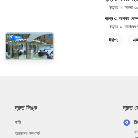
উত্তর ২: আমরা ৩০ ট
প্রশ্ন ৩: আপনার কোম্
উত্তর ৩: আমাদের 
ট্যাগ:
এআ
দ্রুত লিঙ্ক
দ্রুত 
বাড়ি
ঠি
এক
আমাদের সম্পর্কে