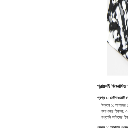
প্রায়শই জিজ্ঞাসিত 
প্রশ্ন ১: মেইবাওতাই 
উত্তর ১: আমাদের ক
কারখানার ঠিকানা: এ২
রপ্তানি অফিসের ঠিকা
প্রশ্ন ২: আপনার পণ্যগ