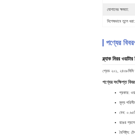
যোগানের ক্ষমতা:
বিশেষভাবে তুলে ধরা:
পণ্যের বিবর
ব্ল্যাক মিরর ওয়াটা
গ্রেড ২০১, ২৪৩৮মিমি স
পণ্যের সংক্ষিপ্ত বিবর
প্রকার: ওয
মূল্য পরিস
বেধ: ০.৬৫ম
রঙের প্রল
বৈশিষ্ট্য: 