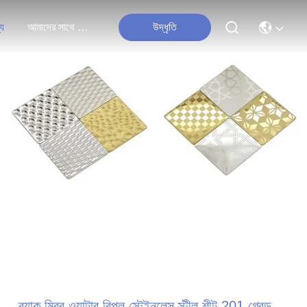
্য
আমাদের সাথে যোগাযোগ করুন
উদ্ধৃতি
ব্ল্যাক মিরর ওয়াটার রিপল স্টেইনলেস স্টীল শীট 201 গ্রেড