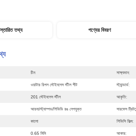
িস্তারিত তথ্য
পণ্যের বিবরণ
থ্য
চীন
সাক্ষ্যদান:
ওয়াটার রিপল স্টেইনলেস স্টীল শীট
স্ট্যান্ডার্ড:
201 স্টেইনলেস স্টীল
আকৃতি:
আয়না/স্ট্যাম্পড/পিভিডি রঙ লেপযুক্ত
সারফেস ট্রিটমে
কালো
পিভিসি ফিল্ম:
0.65 মিমি
আকার: