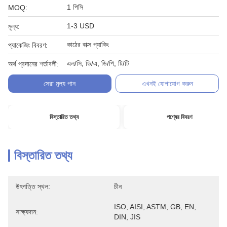
1 পিসি
MOQ:
1-3 USD
মূল্য:
কাঠের বাক্স প্যাকিং
প্যাকেজিং বিবরণ:
এল/সি, ডি/এ, ডি/পি, টি/টি
অর্থ প্রদানের শর্তাবলী:
সেরা মূল্য পান
এখনই যোগাযোগ করুন
বিস্তারিত তথ্য
পণ্যের বিবরণ
বিস্তারিত তথ্য
উৎপত্তি স্থল:
চীন
ISO, AISI, ASTM, GB, EN, 
সাক্ষ্যদান:
DIN, JIS