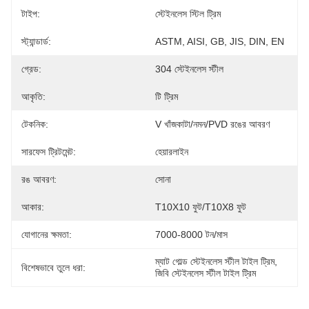
টাইপ:
স্টেইনলেস স্টিল ট্রিম
স্ট্যান্ডার্ড:
ASTM, AISI, GB, JIS, DIN, EN
গ্রেড:
304 স্টেইনলেস স্টীল
আকৃতি:
টি ট্রিম
টেকনিক:
V খাঁজকাটা/নমন/PVD রঙের আবরণ
সারফেস ট্রিটমেন্ট:
হেয়ারলাইন
রঙ আবরণ:
সোনা
আকার:
T10X10 ফুট/T10X8 ফুট
যোগানের ক্ষমতা:
7000-8000 টন/মাস
ম্যাট গোল্ড স্টেইনলেস স্টীল টাইল ট্রিম
, 
বিশেষভাবে তুলে ধরা:
জিবি স্টেইনলেস স্টীল টাইল ট্রিম