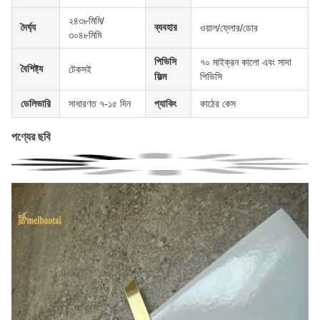
২৪৩৮মিমি/
দৈর্ঘ্য
ব্যবহার
ওয়াল/ফ্লোর/ডোর
৩০৪৮মিমি
পিভিসি
৭০ মাইক্রন কালো এবং সাদা
বৈশিষ্ট্য
টেকসই
ফিল্ম
পিভিসি
ডেলিভারি
সাধারণত ৭-১৫ দিন
প্যাকিং
কাঠের কেস
পণ্যের ছবি