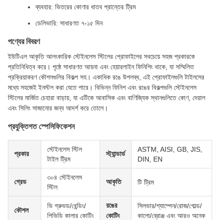
ব্যবহার: ভিতরের কোণার ধাতব প্রান্তের ট্রিম
ডেলিভারি: সাধারণত ৭-১৫ দিন
পণ্যের বিবরণ
ইউটিএল আকৃতি আলংকারিক স্টেইনলেস স্টিলের প্রোফাইলের সবচেয়ে সহজ প্রকারকে
প্রতিনিধিত্ব করে। পৃষ্ঠে সাধারণত আয়না এবং হেয়ারলাইন ফিনিশিং থাকে, যা সম্মিলিত
প্রক্রিয়াকরণ কৌশলগুলির বিকল্প সহ। একাধিক রঙে উপলব্ধ, এই প্রোফাইলগুলি টাইলসের
মধ্যে সহজেই ইনস্টল করা যেতে পারে। বিভিন্ন ফিনিশ এবং রঙের বিকল্পগুলি স্টেইনলেস
স্টিলের মার্জিত চেহারা বাড়ায়, যা এটিকে আবাসিক এবং বাণিজ্যিক স্থানগুলিতে কোণ, দেয়াল
এবং সিলিং সাজানোর জন্য আদর্শ করে তোলে।
প্রযুক্তিগত স্পেসিফিকেশন
স্টেইনলেস স্টিল
ASTM, AISI, GB, JIS,
প্রকার
স্ট্যান্ডার্ড
টাইল ট্রিম
DIN, EN
৩০৪ স্টেইনলেস
গ্রেড
আকৃতি
টি ট্রিম
স্টিল
রঙের
ভি গ্রুভড/বেন্ডিং/
সিলভার/শ্যাম্পেন/রোজ/গোল্ড/
কৌশল
পিভিডি কালার কোটিং
কোটিং
কালো/ব্রোঞ্জ এবং আরও অনেক