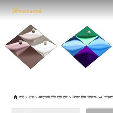
বাড়ি
>
পণ্য
>
স্টেইনলেস স্টীল টালি ছাঁটা
>
গোল্ডেন মিরর ফিনিশড ৩০৪ স্টেইনল