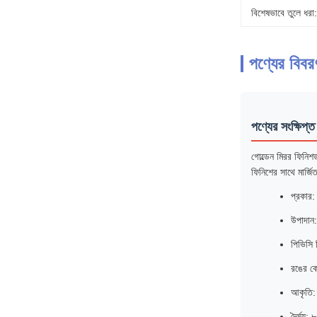
বিশেষভাবে তুলে ধরা:
পণ্যের বিবর
পণ্যের সংক্ষিপ্ত
গোল্ডেন মিরর ফিনিশ
ফিনিশের সাথে মার্জি
প্রকার:
উপাদান:
পিভিসি 
রঙের ক
আকৃতি: 
দৈর্ঘ্য: