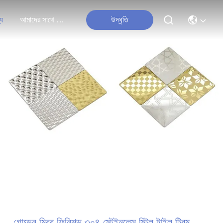
্য
আমাদের সাথে যোগাযোগ করুন
উদ্ধৃতি
গোল্ডেন মিরর ফিনিশড ৩০৪ স্টেইনলেস স্টিল টাইল ট্রিম,