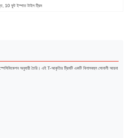
্ত
, 
10 ফুট ইস্পাত টাইল ট্রিম
্ড স্পেসিফিকেশন অনুযায়ী তৈরি। এই T-আকৃতির ট্রিমটি একটি বিলাসবহুল সোনালী আয়না