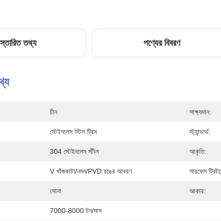
িস্তারিত তথ্য
পণ্যের বিবরণ
থ্য
চীন
সাক্ষ্যদান:
স্টেইনলেস স্টিল ট্রিম
স্ট্যান্ডার্ড:
304 স্টেইনলেস স্টীল
আকৃতি:
V খাঁজকাটা/নমন/PVD রঙের আবরণ
সারফেস ট্রিটমে
সোনা
আকার:
7000-8000 টন/মাস