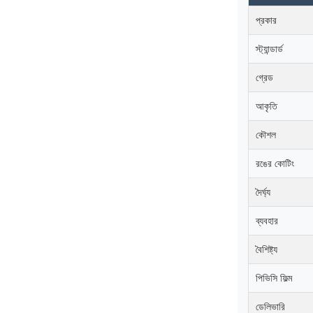
প্রকার
স্ট্যান্ডার্ড
গ্রেড
আকৃতি
কৌশল
রঙের কোটিং
দৈর্ঘ্য
ব্যবহার
বৈশিষ্ট্য
পিভিসি ফিল্ম
ডেলিভারি