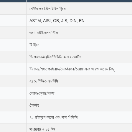
স্টেইনলেস স্টিল টাইল ট্রিম
ASTM, AISI, GB, JIS, DIN, EN
৩০৪ স্টেইনলেস স্টিল
টি ট্রিম
ভি গ্রুভড/বেন্ডিং/পিভিডি কালার কোটিং
সিলভার/শ্যাম্পেন/রোজ/গোল্ড/ব্ল্যাক/ব্রোঞ্জ এবং আরও অনেক কিছু
২৪৩৮মিমি/৩০৪৮মিমি
দেয়াল/ফ্লোর/দরজা
টেকসই
৭০ মাইক্রন কালো এবং সাদা পিভিসি
সাধারণত ৭-১৫ দিন