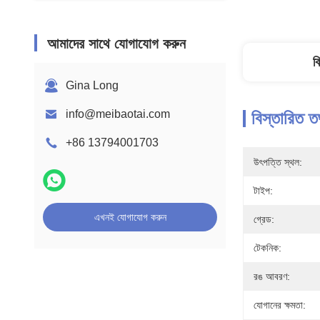
আমাদের সাথে যোগাযোগ করুন
ব
Gina Long
info@meibaotai.com
বিস্তারিত ত
+86 13794001703
উৎপত্তি স্থল:
টাইপ:
এখনই যোগাযোগ করুন
গ্রেড:
টেকনিক:
রঙ আবরণ:
যোগানের ক্ষমতা: