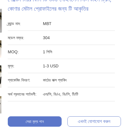
কোণার মেটাল প্রোফাইলের জন্য টি আকৃতির
ব্র্যান্ড নাম:
MBT
মডেল নম্বর:
304
MOQ:
1 পিসি
মূল্য:
1-3 USD
প্যাকেজিং বিবরণ:
কাঠের বাক্স প্যাকিং
অর্থ প্রদানের শর্তাবলী:
এল/সি, ডি/এ, ডি/পি, টি/টি
এখনই যোগাযোগ করুন
সেরা মূল্য পান