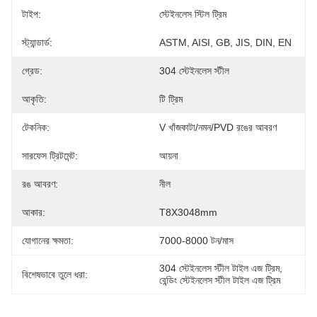
টাইপ:
স্টেইনলেস স্টিল ট্রিম
স্ট্যান্ডার্ড:
ASTM, AISI, GB, JIS, DIN, EN
গ্রেড:
304 স্টেইনলেস স্টীল
আকৃতি:
টি ট্রিম
টেকনিক:
V খাঁজকাটা/নমন/PVD রঙের আবরণ
সারফেস ট্রিটমেন্ট:
আয়না
রঙ আবরণ:
নীল
আকার:
T8X3048mm
যোগানের ক্ষমতা:
7000-8000 টন/মাস
304 স্টেইনলেস স্টীল টাইল এজ ট্রিম
, 
বিশেষভাবে তুলে ধরা:
বেন্ডিং স্টেইনলেস স্টীল টাইল এজ ট্রিম