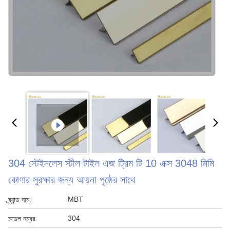
304 স্টেইনলেস স্টীল টাইল এজ ট্রিম টি 10 এক্স 3048 মিমি
কোণার সুরক্ষার জন্য আয়না পৃষ্ঠের সাথে
MBT
ব্র্যান্ড নাম:
304
মডেল নম্বর: