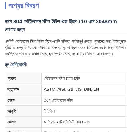
পণ্যের বিবরণ
নমন 304 স্টেইনলেস স্টীল টাইল এজ ট্রিম T10 এক্স 3048mm
কোণার জন্য
এমবিটি স্টেইনলেস স্টিল টাইল ট্রিম একটি সজ্জিত, মর্যাদাপূর্ণ চেহারা প্রদানের সময় টাইলযুক্ত
পৃষ্ঠগুলির জন্য চিপিং এবং পরিধানের বিরুদ্ধে সুরক্ষা প্রদান করে।গোল্ডেন সহ বিভিন্ন প্রিমিয়াম
সমাপ্তিতে পাওয়া যায়রোজ গোল্ড, চ্যাম্পেইন গোল্ড, ব্ল্যাক টাইটানিয়াম, এবং সিলভার।
মূল বৈশিষ্ট্যাবলী
প্রকার
স্টেইনলেস স্টীল টাইল ট্রিম
স্ট্যান্ডার্ড
ASTM, AISI, GB, JIS, DIN, EN
গ্রেড
304 স্টেইনলেস স্টীল
আকৃতি
টি টাইল
কৌশল
V গ্রিভড/বন্ডিং/পিভিডি রঙের লেপ