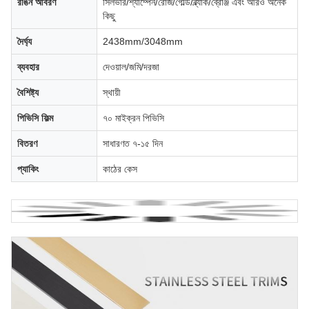
রঙিন আবরণ
সিলভার/শ্যাম্পেন/রোজ/গোল্ড/ব্ল্যাক/ব্রোঞ্জ এবং আরও অনেক
কিছু
দৈর্ঘ্য
2438mm/3048mm
ব্যবহার
দেওয়াল/জমি/দরজা
বৈশিষ্ট্য
স্থায়ী
পিভিসি ফিল্ম
৭০ মাইক্রন পিভিসি
বিতরণ
সাধারণত ৭-১৫ দিন
প্যাকিং
কাঠের কেস