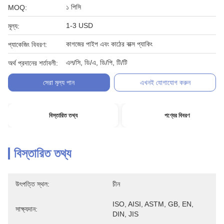
১ পিসি
MOQ:
1-3 USD
মূল্য:
কাগজের পাইপ এবং কাঠের বাক্স প্যাকিং
প্যাকেজিং বিবরণ:
এল/সি, ডি/এ, ডি/পি, টি/টি
অর্থ প্রদানের শর্তাবলী:
সেরা মূল্য পান
এখনই যোগাযোগ করুন
বিস্তারিত তথ্য
পণ্যের বিবরণ
বিস্তারিত তথ্য
উৎপত্তি স্থল:
চীন
ISO, AISI, ASTM, GB, EN, 
সাক্ষ্যদান:
DIN, JIS