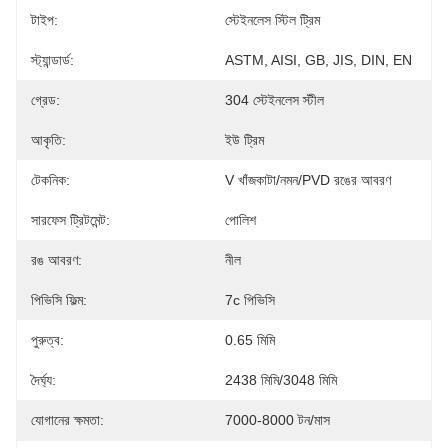
টাইপ:
স্টেইনলেস স্টিল ট্রিম
স্ট্যান্ডার্ড:
ASTM, AISI, GB, JIS, DIN, EN
গ্রেড:
304 স্টেইনলেস স্টীল
আকৃতি:
ইউ ট্রিম
টেকনিক:
V খাঁজকাটা/নমন/PVD রঙের আবরণ
সারফেস ট্রিটমেন্ট:
পোলিশ
রঙ আবরণ:
নীল
পিভিসি ফিল্ম:
7c পিভিসি
পুরুত্ব:
0.65 মিমি
দৈর্ঘ্য:
2438 মিমি/3048 মিমি
যোগানের ক্ষমতা:
7000-8000 টন/মাস