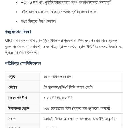
ROHS মান এবং পুনর্ব্যবহারযোগ্যতার সাথে পরিবেশগতভাবে সঙ্গতিপূর্ণ
জটিল আকার এবং নকশার জন্য চমৎকার প্রক্রিয়াকরণ ক্ষমতা
রঙের বিস্তৃত বিকল্প উপলব্ধ
প্রযুক্তিগত বিবরণ
MBT স্টেইনলেস স্টিল টাইল ট্রিম টাইল করা পৃষ্ঠতলকে চিপিং এবং পরিধান থেকে ব্যাপক
সুরক্ষা প্রদান করে। সোনালী, রোজ গোল্ড, শ্যাম্পেন গোল্ড, ব্ল্যাক টাইটানিয়াম এবং সিলভার সহ
প্রিমিয়াম ফিনিশে উপলব্ধ।
অতিরিক্ত স্পেসিফিকেশন
গ্রেড
৩০৪ স্টেইনলেস স্টিল
কৌশল
ভি গ্রুভড/বেন্ডিং/পিভিডি কালার কোটিং
বেধের পরিসীমা
০.২৪মিমি থেকে ২মিমি
উপাদানের গ্রেড
৩১৬ স্টেইনলেস স্টিল (উন্নত ক্ষয় প্রতিরোধ ক্ষমতা)
নকশা
কার্যকরী সীমানা এবং প্রান্ত সমাধানের জন্য ইউ আকৃতির