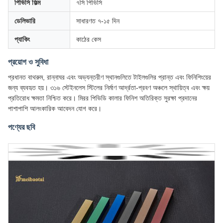
পিভিসি ফিল্ম
৭সি পিভিসি
ডেলিভারি
সাধারণত ৭-১৫ দিন
প্যাকিং
কাঠের কেস
প্রয়োগ ও সুবিধা
প্রধানত বাথরুম, রান্নাঘর এবং অভ্যন্তরীণ স্থানগুলিতে টাইলগুলির প্রান্ত এবং ফিনিশিংয়ের
জন্য ব্যবহৃত হয়। ৩১৬ স্টেইনলেস স্টিলের নির্মাণ আর্দ্রতা-প্রবণ অঞ্চলে স্থায়িত্ব এবং ক্ষয়
প্রতিরোধ ক্ষমতা নিশ্চিত করে। মিরর পিভিডি কালার ফিনিশ অতিরিক্ত সুরক্ষা প্রদানের
পাশাপাশি আলংকারিক আবেদন যোগ করে।
পণ্যের ছবি