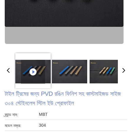
টাইল ট্রিমের জন্য PVD রঙিন ফিনিশ সহ কাস্টমাইজড সাইজ
৩০৪ স্টেইনলেস স্টিল ইউ প্রোফাইল
MBT
ব্র্যান্ড নাম:
304
মডেল নম্বর: