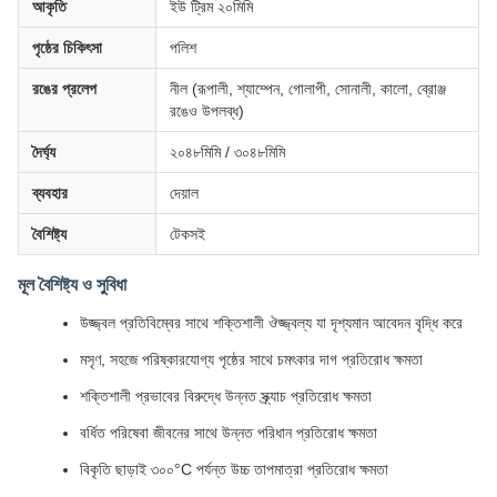
আকৃতি
ইউ ট্রিম ২০মিমি
পৃষ্ঠের চিকিৎসা
পলিশ
রঙের প্রলেপ
নীল (রূপালী, শ্যাম্পেন, গোলাপী, সোনালী, কালো, ব্রোঞ্জ
রঙেও উপলব্ধ)
দৈর্ঘ্য
২০৪৮মিমি / ৩০৪৮মিমি
ব্যবহার
দেয়াল
বৈশিষ্ট্য
টেকসই
মূল বৈশিষ্ট্য ও সুবিধা
উজ্জ্বল প্রতিবিম্বের সাথে শক্তিশালী ঔজ্জ্বল্য যা দৃশ্যমান আবেদন বৃদ্ধি করে
মসৃণ, সহজে পরিষ্কারযোগ্য পৃষ্ঠের সাথে চমৎকার দাগ প্রতিরোধ ক্ষমতা
শক্তিশালী প্রভাবের বিরুদ্ধে উন্নত স্ক্র্যাচ প্রতিরোধ ক্ষমতা
বর্ধিত পরিষেবা জীবনের সাথে উন্নত পরিধান প্রতিরোধ ক্ষমতা
বিকৃতি ছাড়াই ৩০০°C পর্যন্ত উচ্চ তাপমাত্রা প্রতিরোধ ক্ষমতা