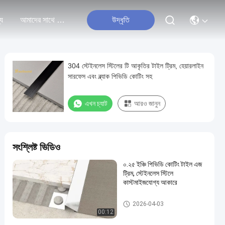
্য
আমাদের সাথে যোগাযোগ করুন
উদ্ধৃতি
304 স্টেইনলেস স্টিলের টি আকৃতির টাইল ট্রিম, হেয়ারলাইন
সারফেস এবং ব্ল্যাক পিভিডি কোটিং সহ
এখন চ্যাট
আরও জানুন
সংশ্লিষ্ট ভিডিও
০.২৫ ইঞ্চি পিভিডি কোটিং টাইল এজ
ট্রিম, স্টেইনলেস স্টিলে
কাস্টমাইজযোগ্য আকারে
স্টেইনলেস স্টীল টালি ছাঁটা
2026-04-03
00:12