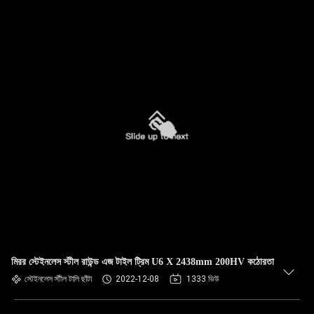
মিরর স্টেইনলেস স্টীল রাউন্ড এজ টাইল ট্রিম U6 X 2438mm 200HV কঠোরতা
স্টেইনলেস স্টীল টালি ছাঁটা
2022-12-08
1333 ভিউ