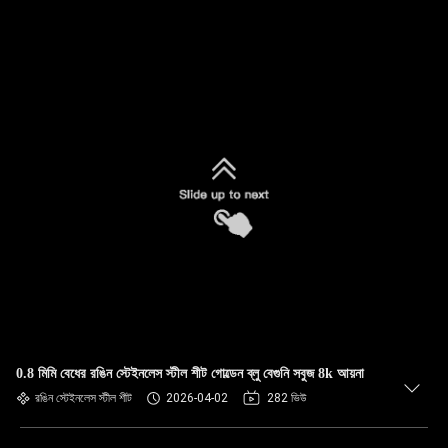
0.8 মিমি বেধের রঙিন স্টেইনলেস স্টীল শীট গোল্ডেন ব্লু বেগুনি সবুজ 8k আয়না
রঙিন স্টেইনলেস স্টীল শীট
2026-04-02
282 ভিউ