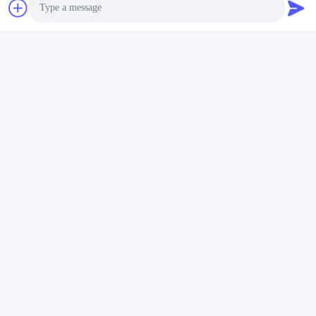
Photo
Video Call
Audio Call