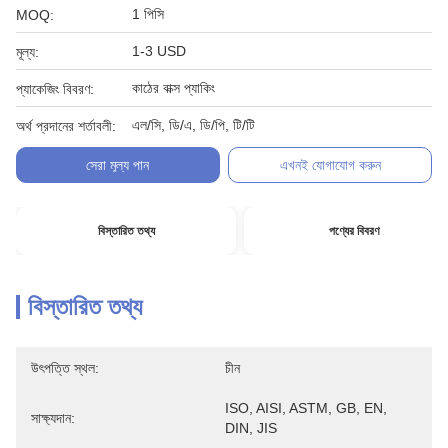
1 পিসি
MOQ:
1-3 USD
মূল্য:
কাঠের বাক্স প্যাকিং
প্যাকেজিং বিবরণ:
এল/সি, ডি/এ, ডি/পি, টি/টি
অর্থ প্রদানের শর্তাবলী:
সেরা মূল্য পান
এখনই যোগাযোগ করুন
বিস্তারিত তথ্য
পণ্যের বিবরণ
বিস্তারিত তথ্য
উৎপত্তি স্থল:
চীন
ISO, AISI, ASTM, GB, EN, 
সাক্ষ্যদান:
DIN, JIS