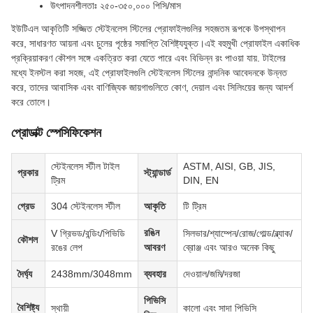
উৎপাদনশীলতাঃ ২৫০-৩৫০,০০০ পিসি/মাস
ইউটিএল আকৃতিটি সজ্জিত স্টেইনলেস স্টিলের প্রোফাইলগুলির সহজতম রূপকে উপস্থাপন
করে, সাধারণত আয়না এবং চুলের পৃষ্ঠের সমাপ্তি বৈশিষ্ট্যযুক্ত।এই বহুমুখী প্রোফাইল একাধিক
প্রক্রিয়াকরণ কৌশল সঙ্গে একত্রিত করা যেতে পারে এবং বিভিন্ন রং পাওয়া যায়. টাইলের
মধ্যে ইনস্টল করা সহজ, এই প্রোফাইলগুলি স্টেইনলেস স্টিলের নান্দনিক আবেদনকে উন্নত
করে, তাদের আবাসিক এবং বাণিজ্যিক জায়গাগুলিতে কোণ, দেয়াল এবং সিলিংয়ের জন্য আদর্শ
করে তোলে।
প্রোডাক্ট স্পেসিফিকেশন
স্টেইনলেস স্টীল টাইল
ASTM, AISI, GB, JIS,
প্রকার
স্ট্যান্ডার্ড
ট্রিম
DIN, EN
গ্রেড
304 স্টেইনলেস স্টীল
আকৃতি
টি ট্রিম
রঙিন
V গ্রিভড/বন্ডিং/পিভিডি
সিলভার/শ্যাম্পেন/রোজ/গোল্ড/ব্ল্যাক/
কৌশল
রঙের লেপ
আবরণ
ব্রোঞ্জ এবং আরও অনেক কিছু
দৈর্ঘ্য
2438mm/3048mm
ব্যবহার
দেওয়াল/জমি/দরজা
পিভিসি
বৈশিষ্ট্য
স্থায়ী
কালো এবং সাদা পিভিসি