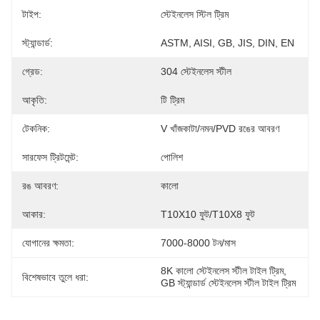
টাইপ:
স্টেইনলেস স্টিল ট্রিম
স্ট্যান্ডার্ড:
ASTM, AISI, GB, JIS, DIN, EN
গ্রেড:
304 স্টেইনলেস স্টীল
আকৃতি:
টি ট্রিম
টেকনিক:
V খাঁজকাটা/নমন/PVD রঙের আবরণ
সারফেস ট্রিটমেন্ট:
পোলিশ
রঙ আবরণ:
কালো
আকার:
T10X10 ফুট/T10X8 ফুট
যোগানের ক্ষমতা:
7000-8000 টন/মাস
8K কালো স্টেইনলেস স্টীল টাইল ট্রিম
, 
বিশেষভাবে তুলে ধরা:
GB স্ট্যান্ডার্ড স্টেইনলেস স্টীল টাইল ট্রিম