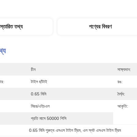
িস্তারিত তথ্য
পণ্যের বিবরণ
থ্য
চীন
সাক্ষ্যদান:
ার:
টাইল ছাঁটাই
রঙ:
0.65 মিমি
দৈর্ঘ্য:
মিরর/এইচএল
আকৃতি:
প্রতি মাসে 50000 পিসি
0.65 মিমি পুরুত্ব এসএস টাইল ট্রিম
, 
এল স্লট এসএস টাইল ট্রিম