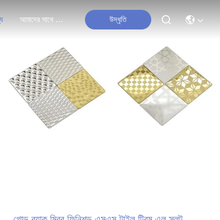
্য
আমাদের সাথে যোগাযোগ করুন
উদ্ধৃতি
গোল্ড ব্ল্যাক মিরর ফিনিশড এসএস টাইল ট্রিম এল স্লট