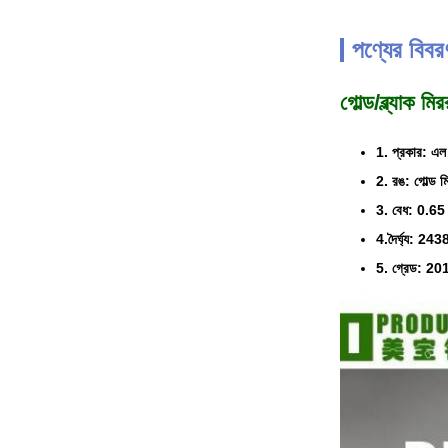
পণ্যের বিবর
গোল্ড/ব্ল্যাক 
1. প্রকার: এল
2. রঙ: গোল্ড 
3. বেধ: 0.65 
4.দৈর্ঘ্য:
5. গ্রেড: 20