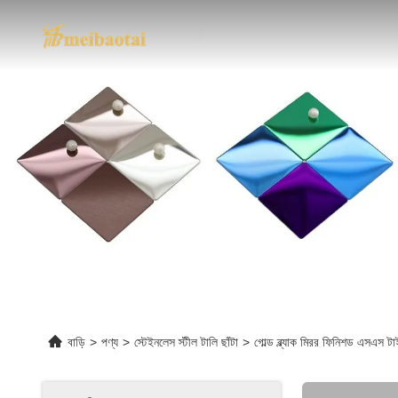
বাড়ি
>
পণ্য
>
স্টেইনলেস স্টীল টালি ছাঁটা
>
গোল্ড ব্ল্যাক মিরর ফিনিশড এসএস টা