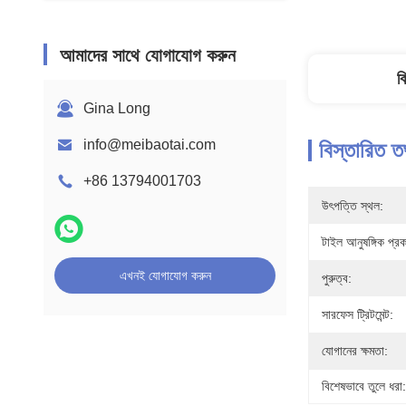
আমাদের সাথে যোগাযোগ করুন
ব
Gina Long
info@meibaotai.com
বিস্তারিত ত
+86 13794001703
উৎপত্তি স্থল:
টাইল আনুষঙ্গিক প্রক
এখনই যোগাযোগ করুন
পুরুত্ব:
সারফেস ট্রিটমেন্ট:
যোগানের ক্ষমতা:
বিশেষভাবে তুলে ধরা: