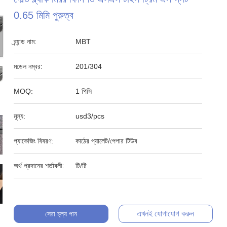
0.65 মিমি পুরুত্ব
ব্র্যান্ড নাম:
MBT
মডেল নম্বর:
201/304
MOQ:
1 পিসি
মূল্য:
usd3/pcs
প্যাকেজিং বিবরণ:
কাঠের প্যালেট/পেপার টিউব
অর্থ প্রদানের শর্তাবলী:
টি/টি
এখনই যোগাযোগ করুন
সেরা মূল্য পান