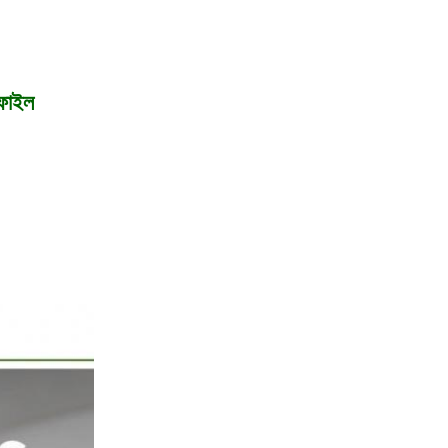
োফাইল