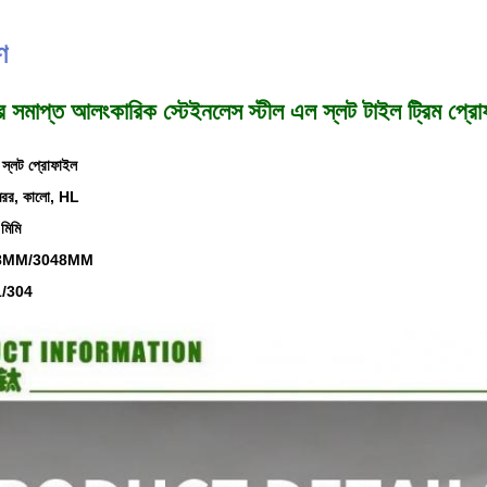
ণ
মিরর সমাপ্ত আলংকারিক স্টেইনলেস স্টীল এল স্লট টাইল ট্রিম প্র
 স্লট প্রোফাইল
মিরর, কালো, HL
মিমি
 2438MM/3048MM
1/304