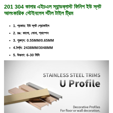
201 304 কালার এইচএল স্যান্ডব্লাস্ট ফিনিশ ইউ স্লট
আলংকারিক স্টেইনলেস স্টীল টাইল ট্রিম
1. প্রকার: ইউ স্লট প্রোফাইল
2. রঙ: কালো, সোনা, শ্যাম্পেন
3. পুরুত্ব: 0.55MM/0.65MM
4.দৈর্ঘ্য: 2438MM/3048MM
5. উচ্চতা: 6-30 মিমি