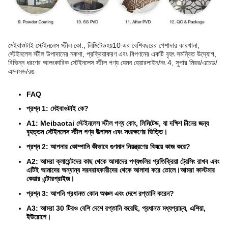
মেইবাওটাই স্টেইনলেস স্টীল কো., লিমিটেড
হয়
10 এর বেশি
বছরের পেশাদার কারখানা,
স্টেইনলেস স্টীল উপাদানের নকশা, প্রক্রিয়াকরণ এবং বিপণনের একটি বৃহৎ সমন্বিত উদ্যোগ,
বিভিন্ন ধরণের আলংকারিক স্টেইনলেস স্টীল পণ্য যেমন হেয়ারলাইন/নং 4, সুপার মিরর/এচেড/
এমবসড/রঙ
FAQ
প্রশ্ন 1: মেইবাওটাই কে?
A1: Meibaotai স্টেইনলেস স্টীল পণ্য কোং, লিমিটেড, যা দক্ষিণ চীনের জন্য
বৃহত্তম স্টেইনলেস স্টীল পণ্য উত্পাদন এবং সংরক্ষণের ভিত্তি।
প্রশ্ন 2: আপনার কোম্পানি কীভাবে গুণমান নিয়ন্ত্রণের বিষয়ে কাজ করে?
A2: আমরা ক্লায়েন্টদের কাছ থেকে আমাদের পণ্যগুলির প্রতিক্রিয়া ট্রেসিং রাখব এবং
এটিই আমাদের অন্যান্য সরবরাহকারীদের থেকে আলাদা করে তোলে।আমরা কাস্টমার
কেয়ার এন্টারপ্রাইজ।
প্রশ্ন 3: আপনি প্রধানত কোন অঞ্চল এবং দেশে রপ্তানি করেন?
A3: আমরা 30 টিরও বেশি দেশে রপ্তানি করেছি, প্রধানত মধ্যপ্রাচ্য, এশিয়া,
ইউরোপে।