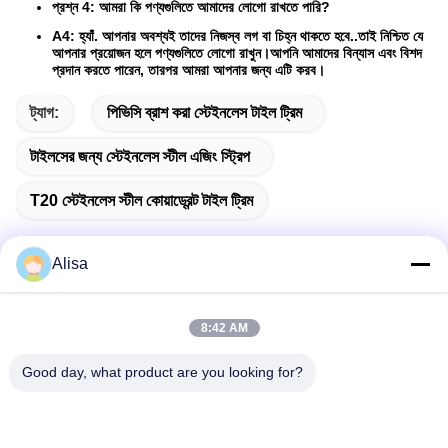
প্রশ্ন 4: আমরা কি পণ্যগুলিতে আমাদের লোগো রাখতে পারি?
A4: হ্যাঁ. আপনার অবশ্যই তাদের নিজস্ব লগ বা চিহ্ন থাকতে হবে..তাই নিশ্চিত যে
আপনার প্রয়োজন হলে পণ্যগুলিতে লোগো রাখুন।আপনি আমাদের বিন্যাস এবং বিশদ
প্রদান করতে পারেন, তারপর আমরা আপনার জন্য এটি করব।
ট্যাগ:
পিভিসি ব্রাশ করা স্টেইনলেস টাইল ট্রিম
টাইলসের জন্য স্টেইনলেস স্টীল এজিং স্ট্রিপ
T20 স্টেইনলেস স্টীল কোয়াড্রেন্ট টাইল ট্রিম
Alisa
দ্রুত যোগাযোগ
8:42 AM
Good day, what product are you looking for?
ঠিকানা
এক্সপোর্ট অফিসের ঠিকানা: রুম 1919, ফ্লোর 19, ভেইন্না বিল্ডিং, চেনকুন, শুন্ডে,
ফোশান, গুয়াংডং, চীন