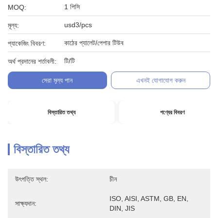
1 পিসি
MOQ:
usd3/pcs
মূল্য:
কাঠের প্যালেট/পেপার টিউব
প্যাকেজিং বিবরণ:
টি/টি
অর্থ প্রদানের শর্তাবলী:
সেরা মূল্য পান
এখনই যোগাযোগ করুন
বিস্তারিত তথ্য
পণ্যের বিবরণ
বিস্তারিত তথ্য
উৎপত্তি স্থল:
চীন
ISO, AISI, ASTM, GB, EN, 
সাক্ষ্যদান:
DIN, JIS