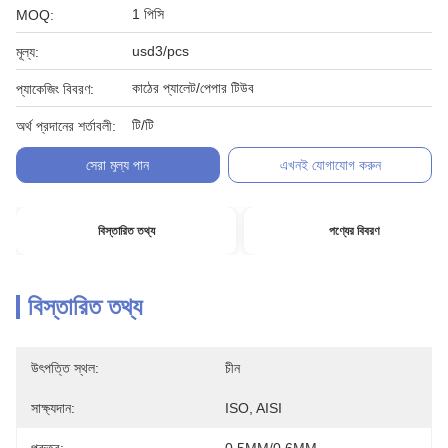
1 পিসি
MOQ:
usd3/pcs
মূল্য:
কাঠের প্যালেট/পেপার টিউব
প্যাকেজিং বিবরণ:
টি/টি
অর্থ প্রদানের শর্তাবলী:
সেরা মূল্য পান
এখনই যোগাযোগ করুন
বিস্তারিত তথ্য
পণ্যের বিবরণ
বিস্তারিত তথ্য
উৎপত্তি স্থল:
চীন
সাক্ষ্যদান:
ISO, AISI