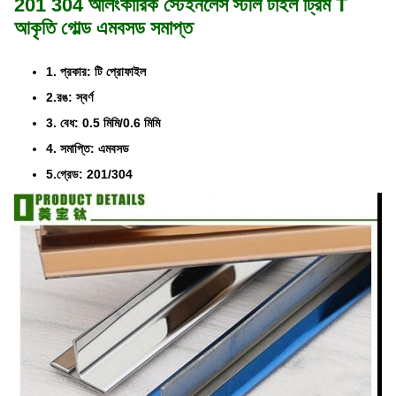
201 304 আলংকারিক স্টেইনলেস স্টীল টাইল ট্রিম T
আকৃতি গোল্ড এমবসড সমাপ্ত
1. প্রকার: টি প্রোফাইল
2.রঙ: স্বর্ণ
3. বেধ: 0.5 মিমি/0.6 মিমি
4. সমাপ্তি: এমবসড
5.গ্রেড: 201/304