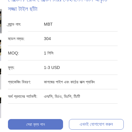
সজ্জা টাইল ছাঁটা
ব্র্যান্ড নাম:
MBT
মডেল নম্বর:
304
MOQ:
1 পিসি
মূল্য:
1-3 USD
প্যাকেজিং বিবরণ:
কাগজের পাইপ এবং কাঠের বাক্স প্যাকিং
অর্থ প্রদানের শর্তাবলী:
এল/সি, ডি/এ, ডি/পি, টি/টি
এখনই যোগাযোগ করুন
সেরা মূল্য পান