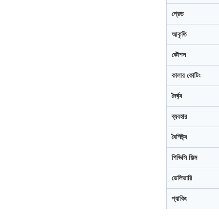
গ্রেড
আকৃতি
কৌশল
কালার কোটিং
দৈর্ঘ্য
ব্যবহার
বৈশিষ্ট্য
পিভিসি ফিল্ম
ডেলিভারি
প্যাকিং