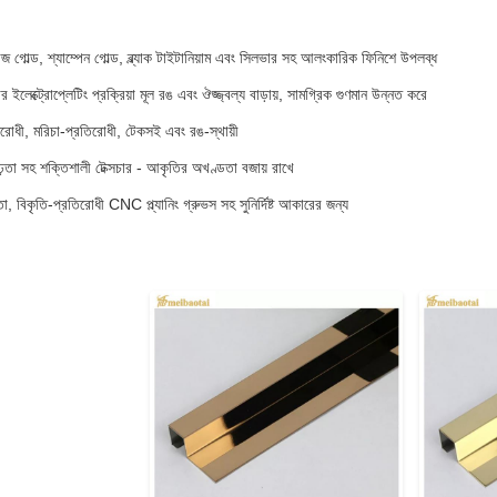
োজ গোল্ড, শ্যাম্পেন গোল্ড, ব্ল্যাক টাইটানিয়াম এবং সিলভার সহ আলংকারিক ফিনিশে উপলব্ধ
লেক্ট্রোপ্লেটিং প্রক্রিয়া মূল রঙ এবং ঔজ্জ্বল্য বাড়ায়, সামগ্রিক গুণমান উন্নত করে
্রতিরোধী, মরিচা-প্রতিরোধী, টেকসই এবং রঙ-স্থায়ী
ঢ়তা সহ শক্তিশালী টেক্সচার - আকৃতির অখণ্ডতা বজায় রাখে
া, বিকৃতি-প্রতিরোধী CNC প্ল্যানিং গ্রুভস সহ সুনির্দিষ্ট আকারের জন্য