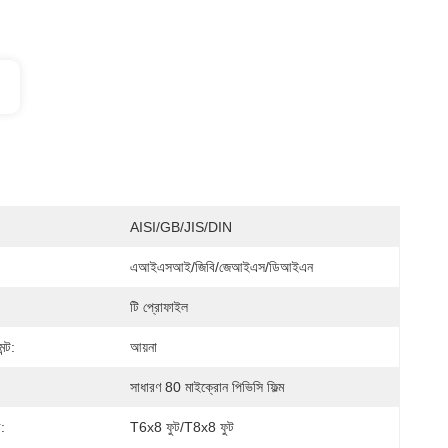
AISI/GB/JIS/DIN
এআইএসআই/জিবি/জেআইএস/ডিআইএন
টি প্রোফাইল
ন্ট:
আয়না
সাধারণ 80 মাইক্রোন পিভিসি ফিল্ম
:
T6x8 ফুট/T8x8 ফুট