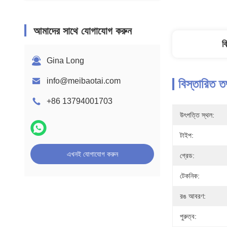
আমাদের সাথে যোগাযোগ করুন
ব
Gina Long
info@meibaotai.com
বিস্তারিত ত
+86 13794001703
উৎপত্তি স্থল:
টাইপ:
এখনই যোগাযোগ করুন
গ্রেড:
টেকনিক:
রঙ আবরণ:
পুরুত্ব: