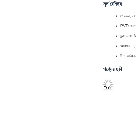
মূল বৈশিষ্ট্য
গোল্ডেন, র
PVD কালার ই
স্ক্র্যাচ-প
অসাধারণ দৃ
উচ্চ কঠোরত
পণ্যের ছবি