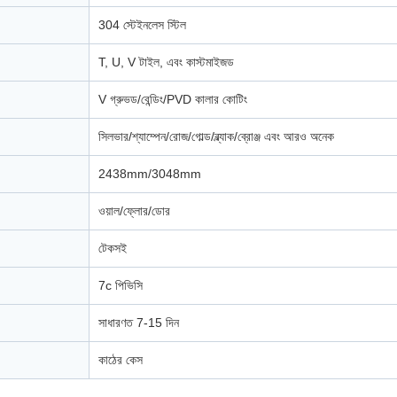
304 স্টেইনলেস স্টিল
T, U, V টাইল, এবং কাস্টমাইজড
V গ্রুভড/বেন্ডিং/PVD কালার কোটিং
সিলভার/শ্যাম্পেন/রোজ/গোল্ড/ব্ল্যাক/ব্রোঞ্জ এবং আরও অনেক
2438mm/3048mm
ওয়াল/ফ্লোর/ডোর
টেকসই
7c পিভিসি
সাধারণত 7-15 দিন
কাঠের কেস