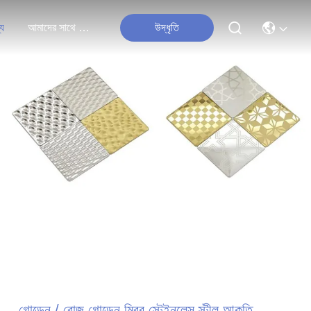
্য
আমাদের সাথে যোগাযোগ করুন
উদ্ধৃতি
গোল্ডেন / রোজ গোল্ডেন মিরর স্টেইনলেস স্টীল আকৃতি