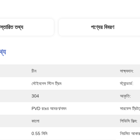
িস্তারিত তথ্য
পণ্যের বিবরণ
থ্য
চীন
সাক্ষ্যদান:
স্টেইনলেস স্টিল ট্রিম
স্ট্যান্ডার্ড:
304
আকৃতি:
PVD রঙের আবরণ/নমন
সারফেস ট্রিটমে
কালো
পিভিসি ফিল্ম:
0.55 মিমি
নিয়মিত আকার