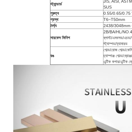
JIS, AISI, AST
স্ট্যান্ডার্ড
SUS
পুরুত্ব
0.55/0.65/0.75 ম
প্রস্থ
T6~T50mm
দৈর্ঘ্য
2438/3048mm এব
2B/BA/HL/NO.4/
সারফেস ফিনিশ
ব্লাস্ট/এমবসড/এচড/ক
স্ট্যাম্পড/হ্যামারড
গোল্ড/রোজ গোল্ড/কেমিক্
রঙ
চ্যাম্পাঞ্জ গোল্ড/ব্র
এন্টিক কপার/এন্টিক ব্র