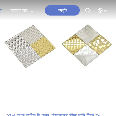
্য
আমাদের সাথে যোগাযোগ করুন
উদ্ধৃতি
304 আলংকারিক টি স্লট স্টেইনলেস স্টীল টালি ট্রিম রঙ