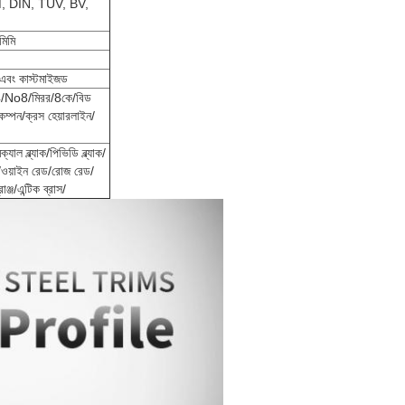
M, DIN, TUV, BV,
িমি
ং কাস্টমাইজড
No8/মিরর/8কে/বিড
ম্পন/ক্রস হেয়ারলাইন/
যাল ব্ল্যাক/পিভিডি ব্ল্যাক/
োঞ্জ/ওয়াইন রেড/রোজ রেড/
োঞ্জ/এন্টিক ব্রাস/