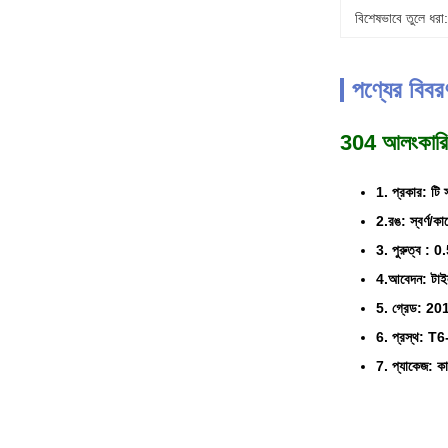
বিশেষভাবে তুলে ধরা:
পণ্যের বিবর
304 আলংকারিক 
1. প্রকার: টি 
2.রঙ: স্বর্ণ/ক
3. পুরুত্ব
4.আবেদন: টাইল স
5. গ্রেড: 20
6. প্রস্থ: T
7. প্যাকেজ: ক