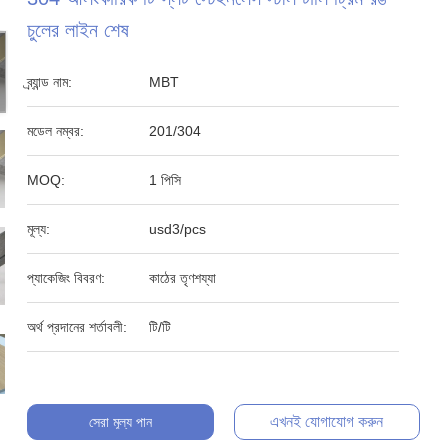
চুলের লাইন শেষ
ব্র্যান্ড নাম:
MBT
মডেল নম্বর:
201/304
MOQ:
1 পিসি
মূল্য:
usd3/pcs
প্যাকেজিং বিবরণ:
কাঠের তৃণশয্যা
অর্থ প্রদানের শর্তাবলী:
টি/টি
এখনই যোগাযোগ করুন
সেরা মূল্য পান