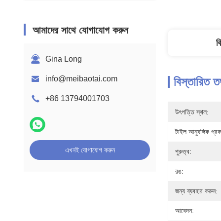
আমাদের সাথে যোগাযোগ করুন
ব
Gina Long
info@meibaotai.com
বিস্তারিত ত
+86 13794001703
উৎপত্তি স্থল:
টাইল আনুষঙ্গিক প্রক
এখনই যোগাযোগ করুন
পুরুত্ব:
রঙ:
জন্য ব্যবহার করুন:
আবেদন: