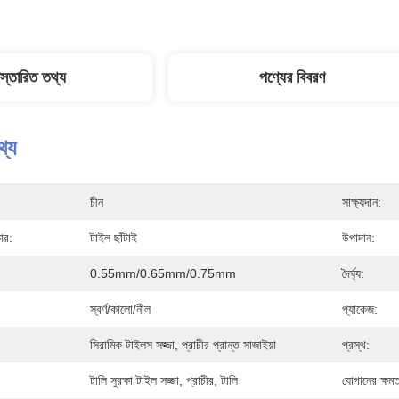
িস্তারিত তথ্য
পণ্যের বিবরণ
থ্য
চীন
সাক্ষ্যদান:
ার:
টাইল ছাঁটাই
উপাদান:
0.55mm/0.65mm/0.75mm
দৈর্ঘ্য:
স্বর্ণ/কালো/নীল
প্যাকেজ:
সিরামিক টাইলস সজ্জা, প্রাচীর প্রান্ত সাজাইয়া
প্রস্থ:
টালি সুরক্ষা টাইল সজ্জা, প্রাচীর, টালি
যোগানের ক্ষমত