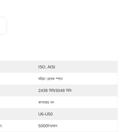
ISO, AISI
মরিচা রোধক স্পাত
2438 মিমি/3048 মিমি
কাগজের নল
U6-U50
া:
5000টন/মাস