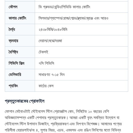
কৌশল
ভি গ্রুভড/বেন্ডিং/পিভিডি কালার কোটিং
কালার কোটিং
সিলভার/শ্যাম্পেন/রোজ/গোল্ড/ব্ল্যাক/ব্রোঞ্জ এবং আরও
দৈর্ঘ্য
২৪৩৮মিমি/৩০৪৮মিমি
ব্যবহার
দেয়াল/মেঝে/দরজা
বৈশিষ্ট্য
টেকসই
পিভিসি ফিল্ম
৭সি পিভিসি
ডেলিভারি
সাধারণত ৭-১৫ দিন
প্যাকিং
কাঠের কেস
প্রস্তুতকারকের প্রোফাইল
ফোশান মেইবাওটাই স্টেইনলেস স্টিল প্রোডাক্টস কোং, লিমিটেড ১০ বছরের বেশি
অভিজ্ঞতাসম্পন্ন একটি পেশাদার প্রস্তুতকারক। আমরা একটি বৃহৎ সমন্বিত উদ্যোগ যা
স্টেইনলেস স্টিল উপাদান ডিজাইন, প্রক্রিয়াকরণ এবং বিপণনে বিশেষজ্ঞ। আমাদের পণ্যের
পরিসীমা হেয়ারলাইন/নং ৪, সুপার মিরর, এচড, এমবসড এবং রঙিন ফিনিশের মতো বিভিন্ন