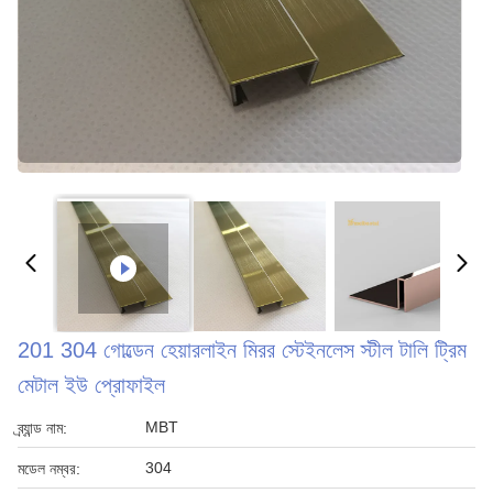
201 304 গোল্ডেন হেয়ারলাইন মিরর স্টেইনলেস স্টীল টালি ট্রিম
মেটাল ইউ প্রোফাইল
MBT
ব্র্যান্ড নাম:
304
মডেল নম্বর: