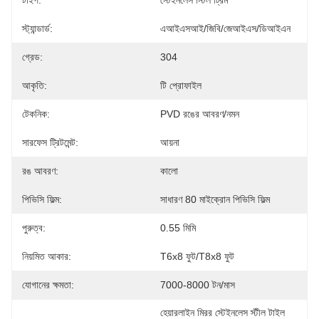
টাইপ:
স্টেইনলেস স্টিল ট্রিম
স্ট্যান্ডার্ড:
এআইএসআই/জিবি/জেআইএস/ডিআইএন
গ্রেড:
304
আকৃতি:
টি প্রোফাইল
টেকনিক:
PVD রঙের আবরণ/নমন
সারফেস ট্রিটমেন্ট:
আয়না
রঙ আবরণ:
কালো
পিভিসি ফিল্ম:
সাধারণ 80 মাইক্রোন পিভিসি ফিল্ম
পুরুত্ব:
0.55 মিমি
নিয়মিত আকার:
T6x8 ফুট/T8x8 ফুট
যোগানের ক্ষমতা:
7000-8000 টন/মাস
হেয়ারলাইন মিরর স্টেইনলেস স্টীল টাইল 