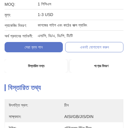
1 পিসিএস
MOQ:
1-3 USD
মূল্য:
কাগজের পাইপ এবং কাঠের বাক্স প্যাকিং
প্যাকেজিং বিবরণ:
এল/সি, ডি/এ, ডি/পি, টি/টি
অর্থ প্রদানের শর্তাবলী:
সেরা মূল্য পান
এখনই যোগাযোগ করুন
বিস্তারিত তথ্য
পণ্যের বিবরণ
বিস্তারিত তথ্য
উৎপত্তি স্থল:
চীন
সাক্ষ্যদান:
AISI/GB/JIS/DIN