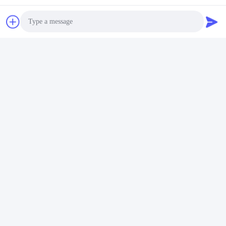
পণ্যের স্পট চেকের মাধ্যমে মান নিয়ন্ত্রণ
পণ্যের গুণমান নিশ্চিত করার জন্য উৎপাদনের সময় বিশেষ প্রতিরক্ষামূলক
ফিল্ম ব্যবহার করা হয়
দ্রুত গ্রাহক প্রতিক্রিয়া পরিচালনা এবং সমস্যা সমাধান
Photo
Video Call
Audio Call