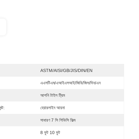
ASTM/AISI/GB/JIS/DIN/EN
এএসটিএম/এআইএসআই/জিবি/জিস/দিন/এন
আপনি টাইল ট্রিম
ন্ট:
হেয়ারলাইন আয়না
সাধারণ 7 সি পিভিসি ফিল্ম
8 ফুট 10 ফুট