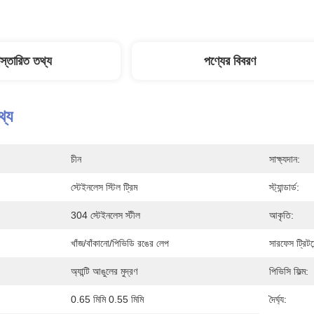
িস্তারিত তথ্য
পণ্যের বিবরণ
থ্য
চীন
সাক্ষ্যদান:
স্টেইনলেস স্টিল ট্রিম
স্ট্যান্ডার্ড:
304 স্টেইনলেস স্টীল
আকৃতি:
খাঁজ/বাঁকানো/পিভিডি রঙের লেপ
সারফেস ট্রিটমে
অ্যান্টি আঙুলের মুদ্রণ
পিভিসি ফিল্ম:
0.65 মিমি 0.55 মিমি
দৈর্ঘ্য: