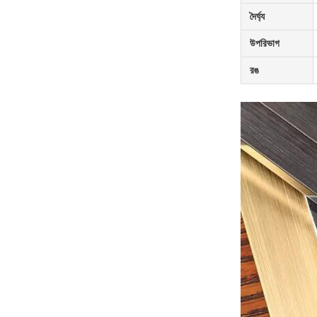
দৈর্ঘ্য
উপরিভাগ
রঙ