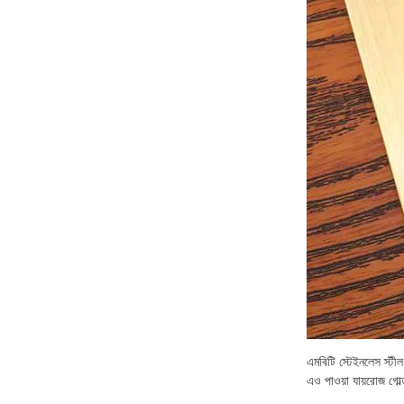
এমবিটি স্টেইনলেস স্টীল 
এও পাওয়া যায়রোজ গোল্ড