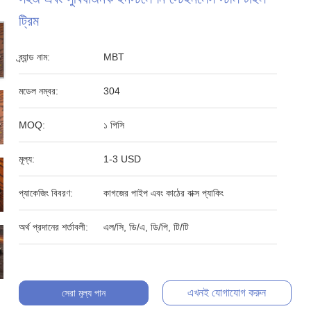
ট্রিম
ব্র্যান্ড নাম:
MBT
মডেল নম্বর:
304
MOQ:
১ পিসি
মূল্য:
1-3 USD
প্যাকেজিং বিবরণ:
কাগজের পাইপ এবং কাঠের বাক্স প্যাকিং
অর্থ প্রদানের শর্তাবলী:
এল/সি, ডি/এ, ডি/পি, টি/টি
এখনই যোগাযোগ করুন
সেরা মূল্য পান