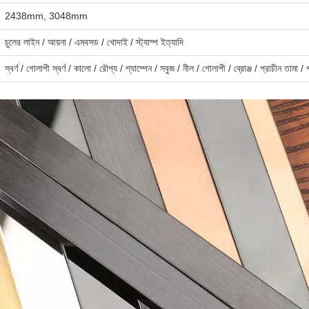
2438mm, 3048mm
চুলের লাইন / আয়না / এমবসড / খোদাই / স্ট্যাম্প ইত্যাদি
স্বর্ণ / গোলাপী স্বর্ণ / কালো / রৌপ্য / শ্যাম্পেন / সবুজ / নীল / গোলাপী / ব্রোঞ্জ / প্রাচীন তামা / 