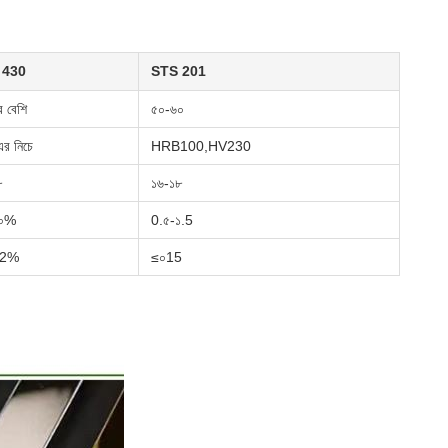
 430
STS 201
 বেশি
৫০-৬০
র নিচে
HRB100,HV230
৮
১৬-১৮
৬০%
0.৫-১.5
12%
≤০15