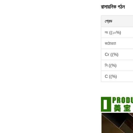
রাসায়নিক গঠন
গ্রেড
লং ((১০%)
কঠোরতা
Cr ((%)
নি ((%)
C ((%)