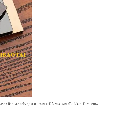
আরো সজ্জিত এবং মর্যাদাপূর্ণ চেহারা জন্য,এমবিটি স্টেইনলেস স্টীল টাইলস ট্রিমস গোল্ডেন