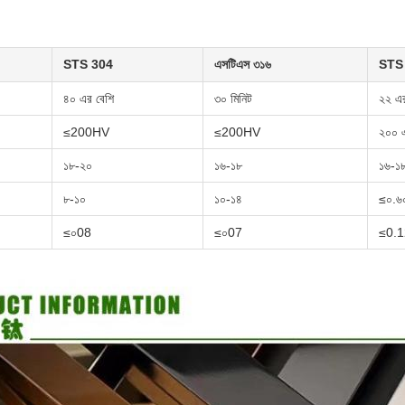
STS 304
এসটিএস ৩১৬
STS
৪০ এর বেশি
৩০ মিনিট
২২ এর
≤200HV
≤200HV
২০০ এ
১৮-২০
১৬-১৮
১৬-১
৮-১০
১০-১৪
≤০.
≤০08
≤০07
≤0.