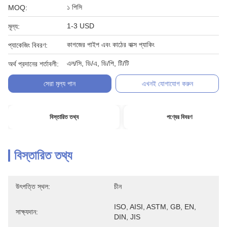
১ পিসি
MOQ:
1-3 USD
মূল্য:
কাগজের পাইপ এবং কাঠের বাক্স প্যাকিং
প্যাকেজিং বিবরণ:
এল/সি, ডি/এ, ডি/পি, টি/টি
অর্থ প্রদানের শর্তাবলী:
সেরা মূল্য পান
এখনই যোগাযোগ করুন
বিস্তারিত তথ্য
পণ্যের বিবরণ
বিস্তারিত তথ্য
উৎপত্তি স্থল:
চীন
ISO, AISI, ASTM, GB, EN, 
সাক্ষ্যদান:
DIN, JIS