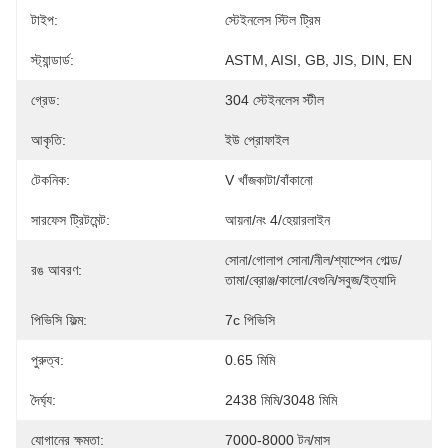
টাইপ:
স্টেইনলেস স্টিল ট্রিম
স্ট্যান্ডার্ড:
ASTM, AISI, GB, JIS, DIN, EN
গ্রেড:
304 স্টেইনলেস স্টীল
আকৃতি:
ইউ প্রোফাইল
টেকনিক:
V খাঁজকাটা/বাঁকানো
সারফেস ট্রিটমেন্ট:
আয়না/নং 4/হেয়ারলাইন
সোনা/গোলাপ সোনা/নীল/শ্যাম্পেন গোল্ড/
রঙ আবরণ:
তামা/ব্রোঞ্জ/কালো/বেগুনি/সবুজ/ইত্যাদি
পিভিসি ফিল্ম:
7c পিভিসি
পুরুত্ব:
0.65 মিমি
দৈর্ঘ্য:
2438 মিমি/3048 মিমি
যোগানের ক্ষমতা:
7000-8000 টন/মাস