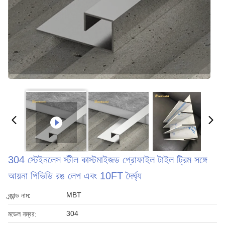
304 স্টেইনলেস স্টীল কাস্টমাইজড প্রোফাইল টাইল ট্রিম সঙ্গে
আয়না পিভিডি রঙ লেপ এবং 10FT দৈর্ঘ্য
MBT
ব্র্যান্ড নাম:
304
মডেল নম্বর: