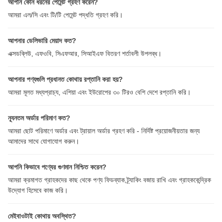
আপনি কোন ধরনের পেমেন্ট গ্রহণ করেন?
আমরা এল/সি এবং টি/টি পেমেন্ট পদ্ধতি গ্রহণ করি।
আপনার ডেলিভারি মেয়াদ কত?
এক্সডব্লিউ, এফওবি, সিএফআর, সিআইএফ বিতরণ শর্তাবলী উপলব্ধ।
আপনার পণ্যগুলি প্রধানত কোথায় রপ্তানি করা হয়?
আমরা মূলত মধ্যপ্রাচ্য, এশিয়া এবং ইউরোপের ৩০ টিরও বেশি দেশে রপ্তানি করি।
ন্যূনতম অর্ডার পরিমাণ কত?
আমরা ছোট পরিমাণে অর্ডার এবং ট্রায়াল অর্ডার গ্রহণ করি - নির্দিষ্ট প্রয়োজনীয়তার জন্য
আমাদের সাথে যোগাযোগ করুন।
আপনি কিভাবে পণ্যের গুণমান নিশ্চিত করেন?
আমরা ক্রমাগত গ্রাহকদের কাছ থেকে পণ্য ফিডব্যাক ট্র্যাকিং বজায় রাখি এবং গ্রাহককেন্দ্রিক
উদ্যোগ হিসেবে কাজ করি।
মেইবাওটাই কোথায় অবস্থিত?