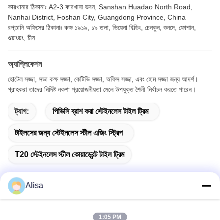
কারখানার ঠিকানাঃ A2-3 কারখানা ভবন, Sanshan Huadao North Road,
Nanhai District, Foshan City, Guangdong Province, China
রপ্তানি অফিসের ঠিকানাঃ কক্ষ ১৯১৯, ১৯ তলা, ভিয়েনা বিল্ডিং, চেনকুন, শুনদে, ফোশান,
গুয়াংডং, চীন
অ্যাপ্লিকেশন
হোটেল সজ্জা, সভা কক্ষ সজ্জা, কেটিভি সজ্জা, অফিস সজ্জা, এবং হোম সজ্জা জন্য আদর্শ।
গ্রাহকরা তাদের নির্দিষ্ট নকশা প্রয়োজনীয়তা মেলে উপযুক্ত শৈলী নির্বাচন করতে পারেন।
ট্যাগ:
পিভিসি ব্রাশ করা স্টেইনলেস টাইল ট্রিম
টাইলসের জন্য স্টেইনলেস স্টীল এজিং স্ট্রিপ
T20 স্টেইনলেস স্টীল কোয়াড্রেন্ট টাইল ট্রিম
Alisa
দ্রুত যোগাযোগ
1:05 PM