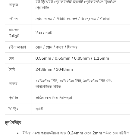
ইউ ট্রিম/ইউ প্রোফাইল/টি ট্রিম/টি প্রোফাইল/এল ট্রিম/এল
আকৃতি
প্রোফাইল
কৌশল
কোল্ড রোলড / পিভিডি রঙ লেপ / ভি গ্রোভড / বাঁকানো
সারফেস
মিরর / ম্যাট
ট্রিটমেন্ট
রঙিন আবরণ
গোল্ড / গোল্ড / কালো / সিলভার
বেধ
0.55mm / 0.65mm / 0.85mm / 1.15mm
দৈর্ঘ্য
2438mm / 3048mm
১০*১০*১০ মিমি, ১০*১৫*১০ মিমি, ১০*২০*১০ মিমি এবং
আকার
কাস্টমাইজড সাইজ
প্যাকিং
কাঠের কেস দিয়ে নিরাপত্তা
বৈশিষ্ট্য
স্থায়ী
মূল বৈশিষ্ট্য
বিভিন্ন নকশা প্রয়োজনীয়তা জন্য 0.24mm থেকে 2mm পর্যন্ত বেধ পরিসীমা