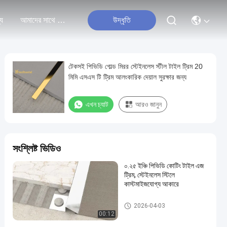
্য
আমাদের সাথে যোগাযোগ করুন
উদ্ধৃতি
টেকসই পিভিডি গোল্ড মিরর স্টেইনলেস স্টীল টাইল ট্রিম 20
মিমি এসএস টি ট্রিম আলংকারিক দেয়াল সুরক্ষার জন্য
এখন চ্যাট
আরও জানুন
সংশ্লিষ্ট ভিডিও
০.২৫ ইঞ্চি পিভিডি কোটিং টাইল এজ
ট্রিম, স্টেইনলেস স্টিলে
কাস্টমাইজযোগ্য আকারে
স্টেইনলেস স্টীল টালি ছাঁটা
2026-04-03
00:12