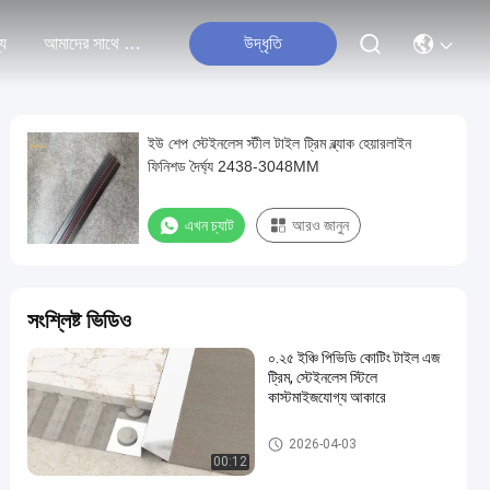
্য
আমাদের সাথে যোগাযোগ করুন
উদ্ধৃতি
ইউ শেপ স্টেইনলেস স্টীল টাইল ট্রিম ব্ল্যাক হেয়ারলাইন
ফিনিশড দৈর্ঘ্য 2438-3048MM
এখন চ্যাট
আরও জানুন
সংশ্লিষ্ট ভিডিও
০.২৫ ইঞ্চি পিভিডি কোটিং টাইল এজ
ট্রিম, স্টেইনলেস স্টিলে
কাস্টমাইজযোগ্য আকারে
স্টেইনলেস স্টীল টালি ছাঁটা
2026-04-03
00:12