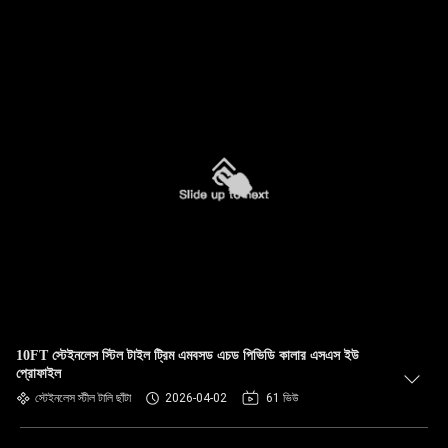
10FT স্টেইনলেস স্টিল টাইল ট্রিম এমবসড এচড পিভিডি কালার এসএস ইউ
প্রোফাইল
স্টেইনলেস স্টীল টালি ছাঁটা
2026-04-02
61 ভিউ