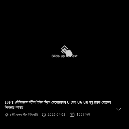
10FT স্টেইনলেস স্টীল টাইল ট্রিম ডেকোরেশন U শেপ U6 U8 ব্লু ব্ল্যাক গোল্ডেন
সিলভার কালার
স্টেইনলেস স্টীল টালি ছাঁটা
2026-04-02
1557 ভিউ