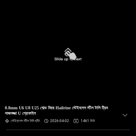
0.8mm U6 U8 U25 গোল্ড মিরর Hailrine স্টেইনলেস স্টীল টালি ট্রিম
সাজসজ্জা U প্রোফাইল
স্টেইনলেস স্টীল টালি ছাঁটা
2026-04-02
1461 ভিউ