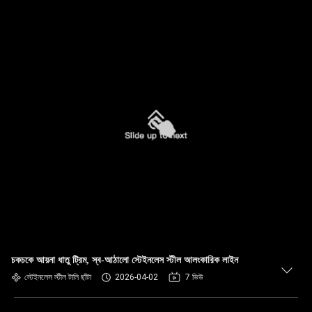
চকচকে আয়না ধাতু ট্রিম, স্ব-আঠালো স্টেইনলেস স্টীল আলংকারিক লাইন
স্টেইনলেস স্টীল টালি ছাঁটা
2026-04-02
7 ভিউ